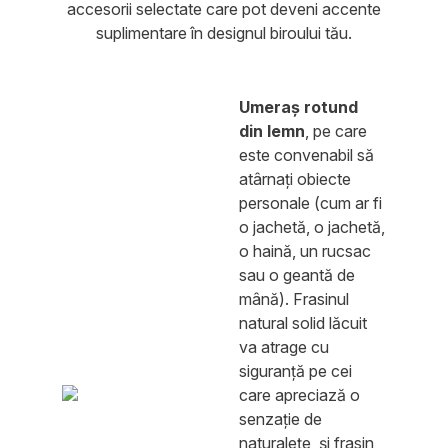
accesorii selectate care pot deveni accente
suplimentare în designul biroului tău.
Umeraș rotund
din lemn
, pe care
este convenabil să
atârnați obiecte
personale (cum ar fi
o jachetă, o jachetă,
o haină, un rucsac
sau o geantă de
mână). Frasinul
natural solid lăcuit
va atrage cu
siguranță pe cei
care apreciază o
senzație de
naturalețe, și frasin