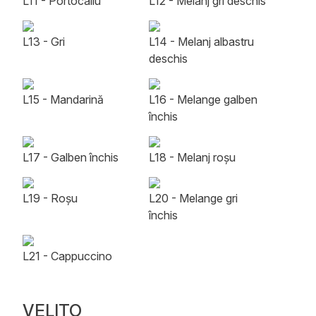
L11 - Portocaliu
L12 - Melanj gri deschis
L13 - Gri
L14 - Melanj albastru
deschis
L15 - Mandarină
L16 - Melange galben
închis
L17 - Galben închis
L18 - Melanj roșu
L19 - Roșu
L20 - Melange gri
închis
L21 - Cappuccino
VELITO