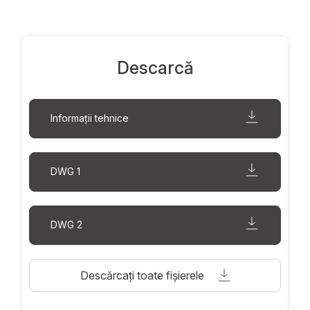
Descarcă
Informații tehnice
DWG 1
DWG 2
Descărcați toate fișierele