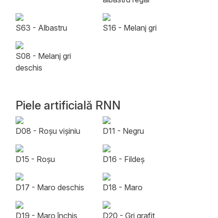
S63 - Albastru
S16 - Melanj gri
S08 - Melanj gri
deschis
Piele artificială RNN
D08 - Roșu vișiniu
D11 - Negru
D15 - Roșu
D16 - Fildeș
D17 - Maro deschis
D18 - Maro
D19 - Maro închis
D20 - Gri grafit