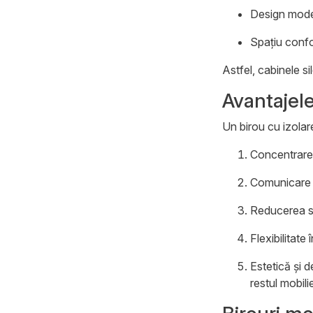
Design mode
Spațiu confo
Astfel, cabinele si
Avantajele
Un birou cu izola
Concentrare 
Comunicare 
Reducerea st
Flexibilitate
Estetică și 
restul mobilie