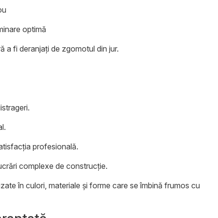
rou
uminare optimă
ă a fi deranjați de zgomotul din jur.
istrageri.
l.
satisfacția profesională.
 lucrări complexe de construcție.
lizate în culori, materiale și forme care se îmbină frumos cu