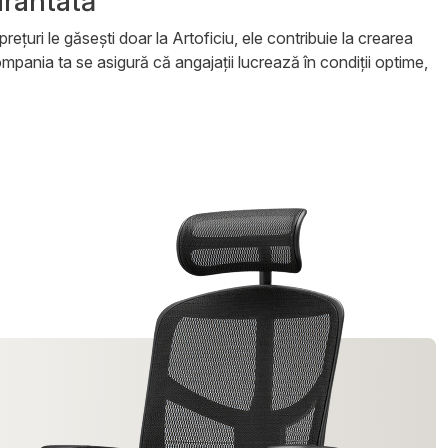
arantată
ețuri le găsești doar la Artoficiu, ele contribuie la crearea
compania ta se asigură că angajații lucrează în condiții optime,