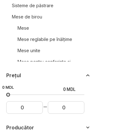
Sisteme de păstrare
Mese de birou
Mese
Mese reglabile pe înălțime
Mese unite
Mese pentru conferinte si
intalniri
Prețul
Standuri
0 MDL
0 MDL
0 MDL
Mese înalte
Măsuțe de cafea
Dulapuri
Dulăpioare birou
Producător
Dulapuri cu sertare retractabile