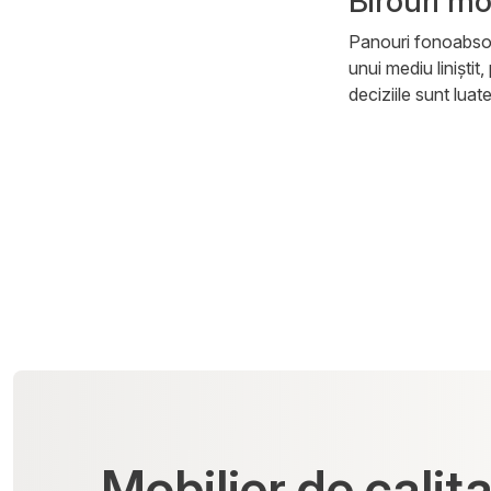
Birouri mo
Panouri fonoabsorba
unui mediu liniștit
deciziile sunt luat
Mobilier de calit