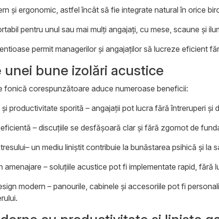
rn și ergonomic
, astfel încât să fie integrate natural în orice bi
rtabil pentru unul sau mai mulți angajați
, cu mese, scaune și il
lentioase permit managerilor și angajaților să lucreze eficient făr
 unei bune izolări acustice
re fonică corespunzătoare aduce numeroase beneficii:
și productivitate sporită
– angajații pot lucra fără întreruperi și d
eficientă
– discuțiile se desfășoară clar și fără zgomot de funda
resului
– un mediu liniștit contribuie la bunăstarea psihică și la 
 în amenajare
– soluțiile acustice pot fi implementate rapid, fără
design modern
– panourile, cabinele și accesoriile pot fi persona
rului.