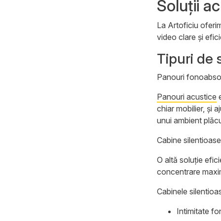
Soluții a
Dulapuri de depozitare
La Artoficiu oferi
Recepții
video clare și efi
Cabinete pentru conducător
Tipuri de 
Soluții acustice
Panouri fonoabso
Cabine acustice
Panouri acustice
e
Paravane acustice pentru mese
chiar mobilier, și
Panouri acustice
unui ambient plăcu
Paravane acustice
Cabine silentioase
Produse din fetru PET
O altă soluție efi
concentrare maxim
Cabinele silentioa
Intimitate fo