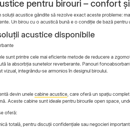
custice pentru birouri – confort ș
m soluții acustice gândite să rezolve exact aceste probleme: mai 
ciente. Un birou cu o acustică bună e o condiție de bază pentru 
soluții acustice disponibile
rbante
le sunt printre cele mai eficiente metode de reducere a zgomotul
 ajută la absorbția sunetelor reverberante. Panouri fonoabsorban
t vizual, integrându-se armonios în designul biroului.
cientă devin unele
cabine acustice
, care oferă un spațiu complet 
ă. Aceste cabine sunt ideale pentru birourile open space, un
se oferă:
nică totală
, pentru discuții confidențiale sau negocieri importan