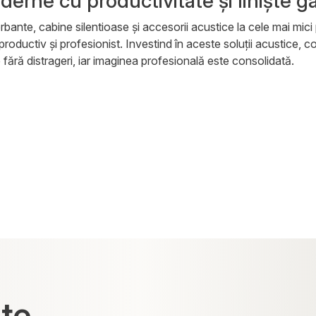
derne cu productivitate și liniște g
nte, cabine silentioase și accesorii acustice la cele mai mici pr
, productiv și profesionist. Investind în aceste soluții acustice, 
e fără distrageri, iar imaginea profesională este consolidată.
ate