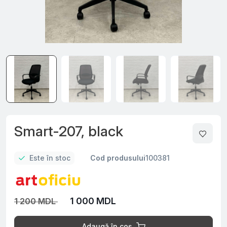
Smart-207, black
Este în stoc
Cod produsului
100381
1 000 MDL
1 200 MDL
Adaugă în coș