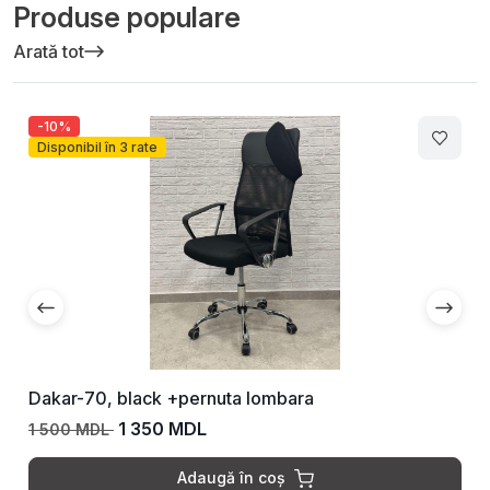
Produse populare
Arată tot
-10%
Disponibil în 3 rate
Dakar-70, black +pernuta lombara
1 350 MDL
1 500 MDL
Adaugă în coș