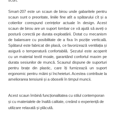
scurt.
Smart-207 este un scaun de birou unde gabaritele pentru
scaun sunt o preoritate, liniile fine atît a spătarului cît și a
cotierilor corespund cerințelor actuale în design. Acest
scaun de birou are un suport lombar ce vă ajută să aveți o
postură corectă pe durata exploatării.
Dotat cu mecanism
de balansare cu posibilitate de a fixa în poziție verticală.
Spătarul este fabricat din plasă, ce favorizează ventilația și
asigură o temperatură confortabilă. Șezutul este acoperit
cu un material textil moale, garantând confortul maxim pe
durata sesiunilor de muncă. Scaunul dispune de suporturi
pentru brațe din plastic, care îți furnizează un suport
ergonomic pentru mâini și încheieturi. Acestea contribuie la
ameliorarea tensiunii și a oboselii în timpul muncii.
Acest scaun îmbină funcționalitatea cu stilul contemporan
și cu materialele de înaltă calitate, creând o experiență de
utilizare relaxată și plăcută.