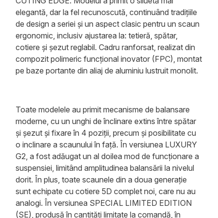
CUTING EDGE. Modelul a primit o siluetă mai
elegantă, dar la fel recunoscută, continuând tradițiile
de design a seriei și un aspect clasic pentru un scaun
ergonomic, inclusiv ajustarea la: tetieră, spătar,
cotiere și șezut reglabil. Cadru ranforsat, realizat din
compozit polimeric funcțional inovator (FPC), montat
pe baze portante din aliaj de aluminiu lustruit monolit.
Toate modelele au primit mecanisme de balansare
moderne, cu un unghi de înclinare extins între spătar
și șezut și fixare în 4 poziții, precum și posibilitate cu
o inclinare a scaunului în față. În versiunea LUXURY
G2, a fost adăugat un al doilea mod de funcționare a
suspensiei, limitând amplitudinea balansării la nivelul
dorit. În plus, toate scaunele din a doua generație
sunt echipate cu cotiere 5D complet noi, care nu au
analogi. În versiunea SPECIAL LIMITED EDITION
(SE), produsă în cantități limitate la comandă, în