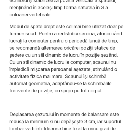
echilibrul și stabilizează poziția verticală a spatelui,
menținând în același timp forma naturală în S a
coloanei vertebrale.
Modul de spate drept este cel mai bine utilizat doar pe
termen scurt. Pentru a redistribui sarcina, atunci când
lucrați la computer pentru o perioadă lungă de timp,
se recomandă alternarea oricărei poziții statice de
ședere cu un stil dinamic de lucru în poziție șezând.
Cu un stil dinamic de lucru la computer, scaunul nu
împiedică mișcarea persoanei așezate, stimulând o
activitate fizică mai mare. Scaunul își schimbă
automat geometria, adaptându-se la schimbările
frecvente de poziție, cu sprijin pe tot corpul.
Deplasarea șezutului în momente de balansare este
redusă la minimum și nu depășește 3 cm, iar suportul
lombar va fi întotdeauna bine fixat la orice grad de