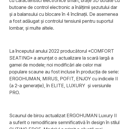
cu caracteristici electronice smart, brațe 5D dotate cu
butoane de control electronic a înălțimii șezutului dar
și a balansului cu blocare în 4 înclinații. De asemenea
a fost adăugat și controlul tensiunii pentru suportul
lombar, și multe altele.
La începutul anului 2022 producătorul «COMFORT
SEATING» a anunțat o actualizare la scară largă a
gamei de modele; noi modificări ale celor mai
populare scaune au fost incluse în producția de serie:
ERGOHUMAN, MIRUS, POFIT, ENJOY cu indicele II
(a 2-a generație), în ELITE, LUXURY și versiunile
PRO.
Scaunul de birou actualizat ERGOHUMAN Luxury II
a suferit o remodificare semnificativă în design în stilul