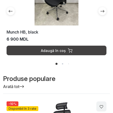
ErgoStyle-800 HB, black
6 500 MDL
6 700 MDL
Adaugă în coș
Produse populare
Arată tot
-10%
Disponibil în 3 rate