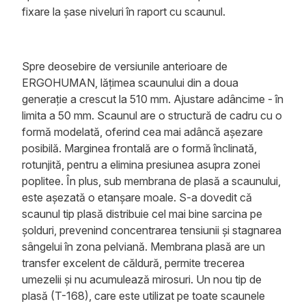
fixare la șase niveluri în raport cu scaunul.
Spre deosebire de versiunile anterioare de
ERGOHUMAN, lățimea scaunului din a doua
generație a crescut la 510 mm. Ajustare adâncime - în
limita a 50 mm. Scaunul are o structură de cadru cu o
formă modelată, oferind cea mai adâncă așezare
posibilă. Marginea frontală are o formă înclinată,
rotunjită, pentru a elimina presiunea asupra zonei
poplitee. În plus, sub membrana de plasă a scaunului,
este așezată o etanșare moale. S-a dovedit că
scaunul tip plasă distribuie cel mai bine sarcina pe
șolduri, prevenind concentrarea tensiunii și stagnarea
sângelui în zona pelviană. Membrana plasă are un
transfer excelent de căldură, permite trecerea
umezelii și nu acumulează mirosuri. Un nou tip de
plasă (T-168), care este utilizat pe toate scaunele