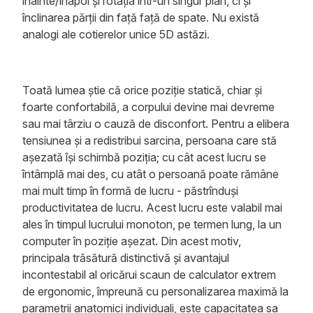
înainte/înapoi și rotația într-un singur plan, ci și
înclinarea părții din față față de spate. Nu există
analogi ale cotierelor unice 5D astăzi.
Toată lumea știe că orice poziție statică, chiar și
foarte confortabilă, a corpului devine mai devreme
sau mai târziu o cauză de disconfort. Pentru a elibera
tensiunea și a redistribui sarcina, persoana care stă
așezată își schimbă poziția; cu cât acest lucru se
întâmplă mai des, cu atât o persoană poate rămâne
mai mult timp în formă de lucru - păstrînduși
productivitatea de lucru. Acest lucru este valabil mai
ales în timpul lucrului monoton, pe termen lung, la un
computer în poziție așezat. Din acest motiv,
principala trăsătură distinctivă și avantajul
incontestabil al oricărui scaun de calculator extrem
de ergonomic, împreună cu personalizarea maximă la
parametrii anatomici individuali, este capacitatea sa