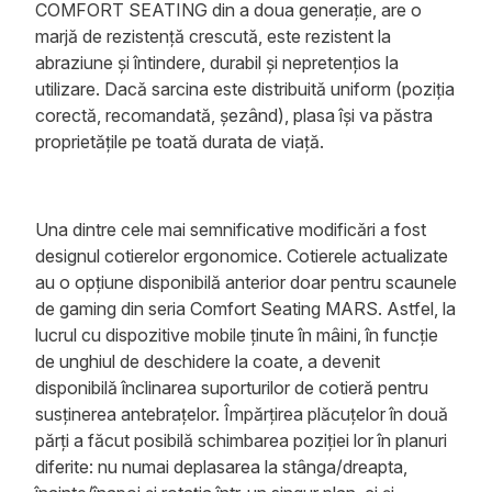
COMFORT SEATING din a doua generație, are o
marjă de rezistență crescută, este rezistent la
abraziune și întindere, durabil și nepretențios la
utilizare. Dacă sarcina este distribuită uniform (poziția
corectă, recomandată, șezând), plasa își va păstra
proprietățile pe toată durata de viață.
Una dintre cele mai semnificative modificări a fost
designul cotierelor ergonomice. Cotierele actualizate
au o opțiune disponibilă anterior doar pentru scaunele
de gaming din seria Comfort Seating MARS. Astfel, la
lucrul cu dispozitive mobile ținute în mâini, în funcție
de unghiul de deschidere la coate, a devenit
disponibilă înclinarea suporturilor de cotieră pentru
susținerea antebrațelor. Împărțirea plăcuțelor în două
părți a făcut posibilă schimbarea poziției lor în planuri
diferite: nu numai deplasarea la stânga/dreapta,