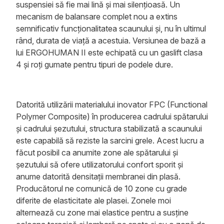
suspensiei să fie mai lină și mai silențioasă. Un
mecanism de balansare complet nou a extins
semnificativ funcționalitatea scaunului și, nu în ultimul
rând, durata de viață a acestuia. Versiunea de bază a
lui ERGOHUMAN II este echipată cu un gaslift clasa
4 și roți gumate pentru tipuri de podele dure.
Datorită utilizării materialului inovator FPC (Functional
Polymer Composite) în producerea cadrului spătarului
și cadrului șezutului, structura stabilizată a scaunului
este capabilă să reziste la sarcini grele. Acest lucru a
făcut posibil ca anumite zone ale spătarului și
șezutului să ofere utilizatorului confort sporit și
anume datorită densitații membranei din plasă.
Producătorul ne comunică de 10 zone cu grade
diferite de elasticitate ale plasei. Zonele moi
alternează cu zone mai elastice pentru a susține