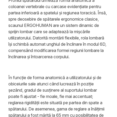
Profilul spătarului urmează forma anatomică a
coloanei vertebrale cu carcase evidențiate pentru
partea inferioară a spatelui și regiunea toracică. Însă,
spre deosebire de spătarele ergonomice clasice,
scaunul ERGOHUMAN are un sistem dinamic de
sprijin lombar care se adaptează la mișcările
utilizatorului. Datorită montării flexibile, rola lombară
își schimbă automat unghiul de înclinare în modul 6D,
compensând modificarea formei regiunii lombare la
înclinarea și întoarcerea corpului.
În funcție de forma anatomică a utilizatorului și de
obiceiurile sale atunci când lucrează în poziție
șezând, gradul de susținere al suportului lombar
poate fi ajustat - fie moale, fie mai accentuat;
reglarea rigidității este situată pe partea din spate a
spătarului. De asemenea, gama de reglare a înălțimii
spătarului a fost mărită la 65 mm cu posibilitatea de