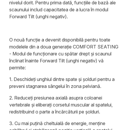
nivelul dorit. Pentru prima dată, funcțiile de bază ale
scaunului includ capacitatea de a lucra în modul
Forward Tilt (unghi negativ).
O nouă funcție a devenit disponibilă pentru toate
modelele din a doua generație COMFORT SEATING
- Modul de funcționare cu spătar drept și scaunul
înclinat înainte Forward Tilt (unghi negativ) vă
permite:
1. Deschideți unghiul dintre spate și șolduri pentru a
preveni stagnarea sângelui în zona pelviană.
2. Reduceți presiunea axială asupra coloanei
vertebrale și eliberați corsetul muscular al spatelui,
redistribuind o parte a încărcăturii pe șolduri.
3. Cu mai puțină cheltuială de energie, menține