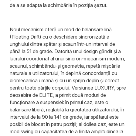
de a se adapta la schimbările în poziția șezut.
Noul mecanism oferă un mod de balansare lină
(Floating Drift) cu o deschidere sincronizată a
unghiului dintre spătar și scaun într-un interval de
până la 51 de grade. Datorită unui design găndit și a
lucrului coordonat al unui sincron-mecanism modern,
scaunul, schimbându-și geometria, repetă mișcările
naturale a utilizatorului, în deplină concordanță cu
biomecanica umană și cu un sprijin deplin și corect
pentru toate părțile corpului. Versiunea LUXURY, spre
deosebire de ELITE, a primit două moduri de
funcționare a suspensiei: în primul caz, este o
balansare liberă, reglabilă la greutatea utilizatorului, în
intervalul de la 90 la 141 de grade, iar spătarul este
posibil de blocat în patru poziții; al doilea caz, este un
mod swing cu capacitatea de a limita amplitudinea la