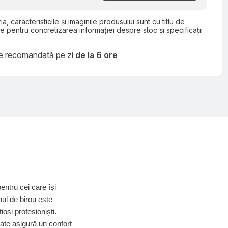
ia, caracteristicile și imaginile produsului sunt cu titlu de
e pentru concretizarea informației despre stoc și specificații
re recomandată pe zi
de la 6 ore
entru cei care își
ul de birou este
oși profesioniști.
onate asigură un confort