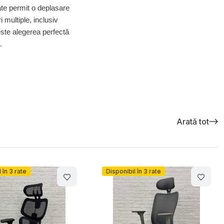
ate permit o deplasare
 multiple, inclusiv
este alegerea perfectă
.
Arată tot
 în 3 rate
Disponibil în 3 rate