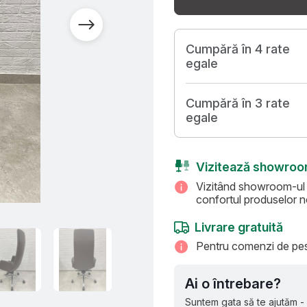
Cumpără în 4 rate
egale
Cumpără în 3 rate
egale
Vizitează showro
Vizitând showroom-ul Ar
confortul produselor no
Livrare gratuită
Pentru comenzi de pest
Ai o întrebare?
Suntem gata să te ajutăm -