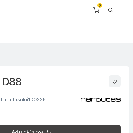
, D88
d produsului
100228
Adaugă în coș