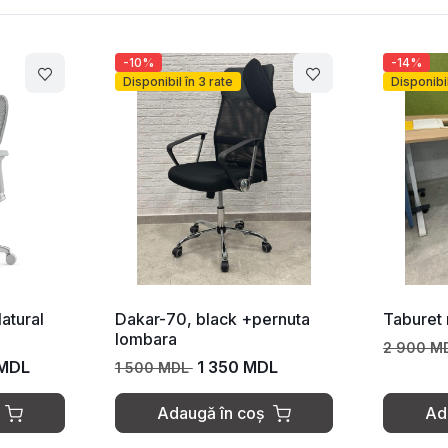
-10%
-14%
Disponibil în 3 rate
Disponibil
atural
Dakar-70, black +pernuta
Taburet 
lombara
2 900 M
 MDL
1 350 MDL
1 500 MDL
Adaugă în coș
Ad