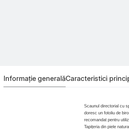
Informație generală
Caracteristici princi
Scaunul directorial cu s
doresc un fotoliu de bir
recomandat pentru utiliz
Tapițeria din piele natur