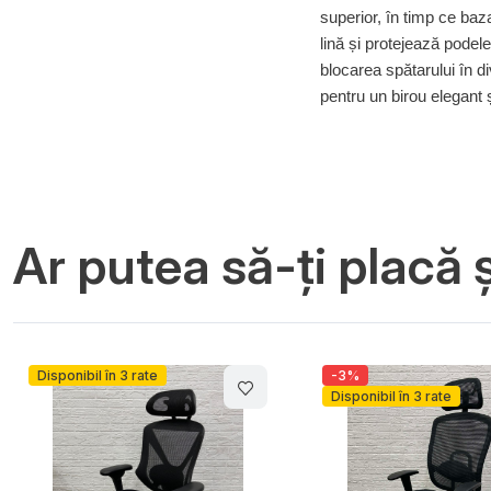
superior, în timp ce baz
lină și protejează podel
blocarea spătarului în 
pentru un birou elegant ș
Ar putea să-ți placă ș
Disponibil în 3 rate
-3%
Disponibil în 3 rate