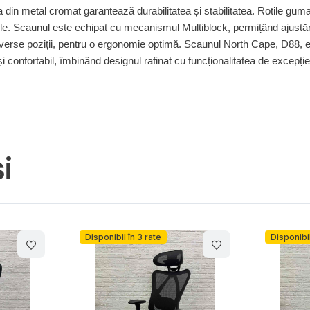
a din metal cromat garantează durabilitatea și stabilitatea. Rotile gum
ele. Scaunul este echipat cu mecanismul Multiblock, permițând ajustări
diverse poziții, pentru o ergonomie optimă. Scaunul North Cape, D88, 
i confortabil, îmbinând designul rafinat cu funcționalitatea de excepție
i
Disponibil în 3 rate
Disponibil