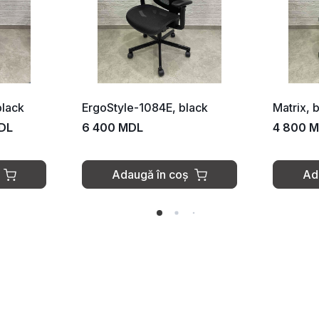
black
ErgoStyle-1084E, black
Matrix, 
DL
6 400 MDL
4 800 
Adaugă în coș
Ad