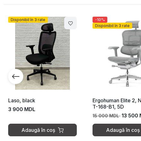
Disponibil în 3 rate
-10%
Disponibil în 3 rate
Laso, black
Ergohuman Elite 2, N
T-168-B1, 5D
3 900 MDL
13 500
15 000 MDL
Adaugă în coș
Adaugă în coș