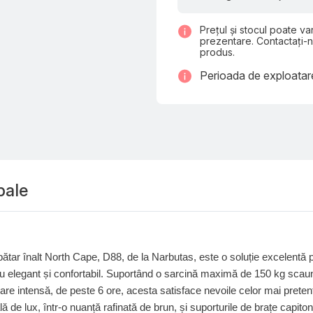
Prețul și stocul poate var
prezentare. Contactați-n
produs.
Perioada de exploata
pale
pătar înalt North Cape, D88, de la Narbutas, este o soluție excelentă p
ou elegant și confortabil. Suportând o sarcină maximă de 150 kg scaun
are intensă, de peste 6 ore, acesta satisface nevoile celor mai pretenți
ală de lux, într-o nuanță rafinată de brun, și suporturile de brațe capit