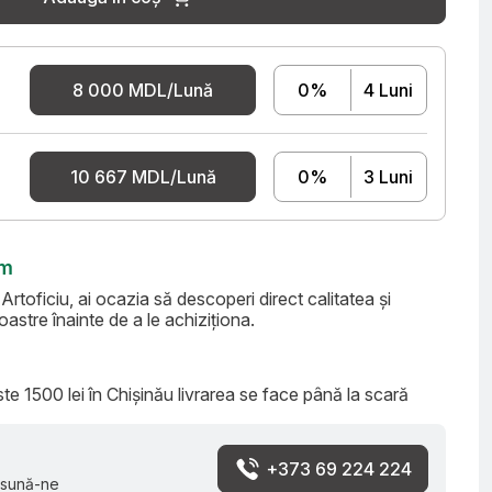
8 000 MDL/Lună
0%
4 Luni
10 667 MDL/Lună
0%
3 Luni
om
toficiu, ai ocazia să descoperi direct calitatea și
astre înainte de a le achiziționa.
e 1500 lei în Chișinău livrarea se face până la scară
+373 69 224 224
 sună-ne