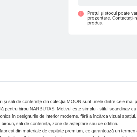
Prețul și stocul poate var
prezentare. Contactați-n
produs.
ri și săli de conferințe din colecția MOON sunt unele dintre cele mai
lă pentru birou NARBUTAS. Motivul este simplu - stilul scandinav cu
ios în designurile de interior moderne, fără a încărca vizual spațiul,
 birouri, săli de conferință, zone de așteptare sau de odihnă.
abricat din materiale de capitate premium, ce garantează un termen