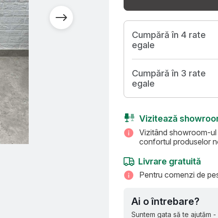
Cumpără în 4 rate
egale
Cumpără în 3 rate
egale
Vizitează showro
Vizitând showroom-ul Ar
confortul produselor no
Livrare gratuită
Pentru comenzi de pest
Ai o întrebare?
Suntem gata să te ajutăm -