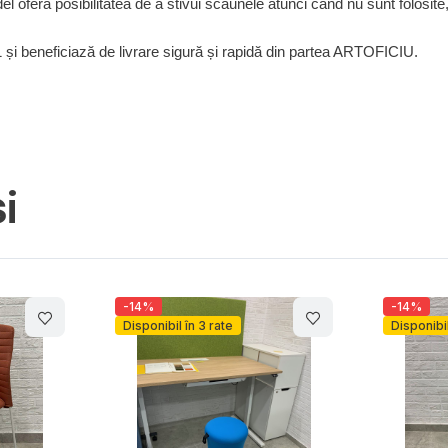
 oferă posibilitatea de a stivui scaunele atunci când nu sunt folosite, 
și beneficiază de livrare sigură și rapidă din partea ARTOFICIU.
i
-14%
-14%
Disponibil în 3 rate
Disponibil