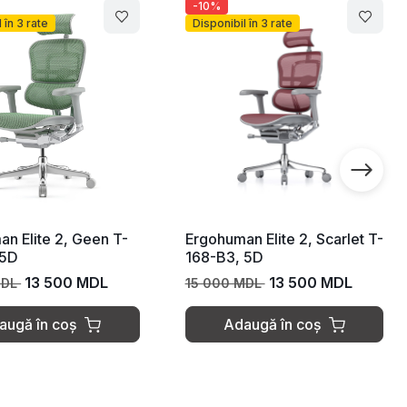
-10%
 în 3 rate
Disponibil în 3 rate
n Elite 2, Geen T-
Ergohuman Elite 2, Scarlet T-
 5D
168-B3, 5D
13 500 MDL
13 500 MDL
MDL
15 000 MDL
augă în coș
Adaugă în coș