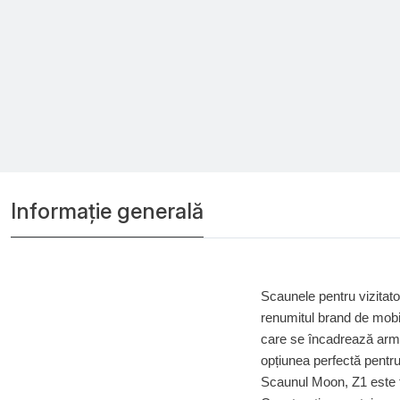
Informație generală
Scaunele pentru vizitato
renumitul brand de mobi
care se încadrează armon
opțiunea perfectă pentru
Scaunul Moon, Z1 este f