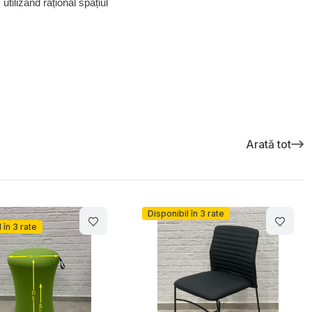
utilizând rațional spațiul
Arată tot
Disponibil în 3 rate
 în 3 rate