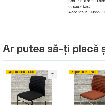
Construcția acestui model
de depozitare.
Alege scaunul Moon, Z1 
Ar putea să-ți placă ș
Disponibil în 3 rate
Disponibil în 3 rate