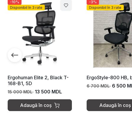
-10%
-3%
Disponibil în 3 rate
Disponibil în 3 rate
Ergohuman Elite 2, Black T-
ErgoStyle-800 HB, 
168-B1, 5D
6 500 M
6 700 MDL
13 500 MDL
15 000 MDL
Adaugă în coș
Adaugă în coș