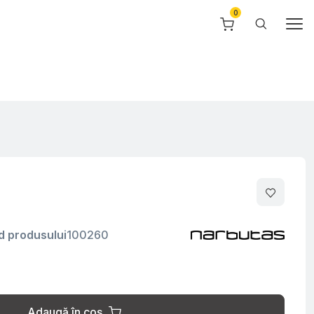
d produsului
100260
Adaugă în coș