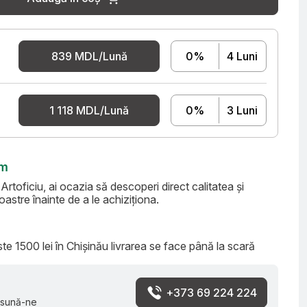
839 MDL/Lună
0%
4 Luni
1 118 MDL/Lună
0%
3 Luni
om
toficiu, ai ocazia să descoperi direct calitatea și
astre înainte de a le achiziționa.
e 1500 lei în Chișinău livrarea se face până la scară
+373 69 224 224
 sună-ne