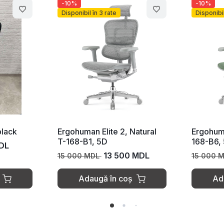
-10%
-10%
Disponibil în 3 rate
Disponibil
black
Ergohuman Elite 2, Natural
Ergohuma
T-168-B1, 5D
168-B6,
DL
13 500 MDL
15 000 MDL
15 000 
Adaugă în coș
Ad