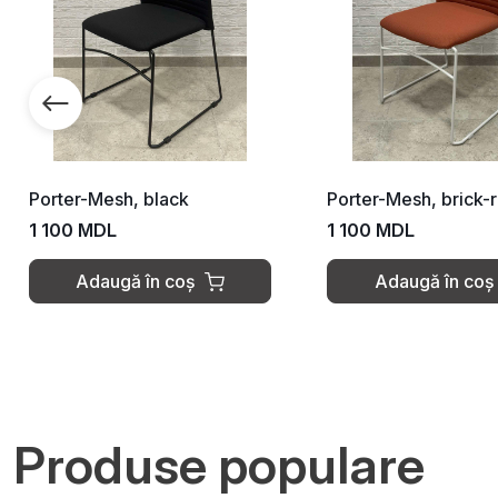
Porter-Mesh, brick-red
Taburet reg
1 100 MDL
2 900 MDL
Adaugă în coș
Adaug
Produse populare