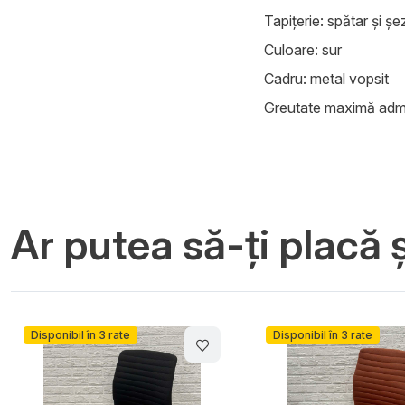
Tapițerie: spătar și șe
Culoare: sur
Cadru: metal vopsit
Greutate maximă admis
Ar putea să-ți placă ș
Disponibil în 3 rate
-14%
Disponibil în