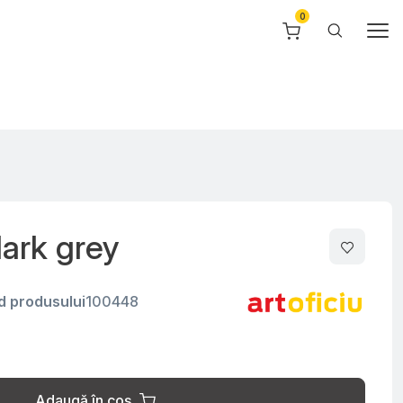
dark grey
d produsului
100448
Adaugă în coș