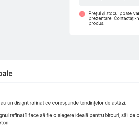
Prețul și stocul poate var
prezentare. Contactați-n
produs.
pale
au un disignt rafinat ce corespunde tendințelor de astăzi.
ignul rafinat îl face să fie o alegere ideală pentru birouri, săli de
tori.