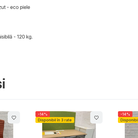
zut - eco piele
ibilă - 120 kg.
i
-14%
 3 rate
Disponibil în 3 rate