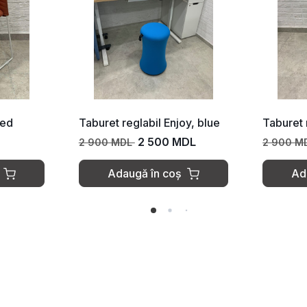
labil Enjoy, blue
Taburet reglabil Enjoy, green
2 500 MDL
2 500 MDL
2 900 MDL
ă în coș
Adaugă în coș