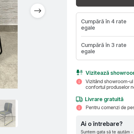
Cumpără în 4 rate
egale
Cumpără în 3 rate
egale
Vizitează showro
Vizitând showroom-ul Ar
confortul produselor no
Livrare gratuită
Pentru comenzi de pest
Ai o întrebare?
Suntem gata să te ajutăm -