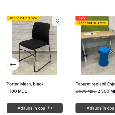
-14%
-10%
Disponibil în 3 rate
Disponibil în
Taburet reglabil Enjoy, blue
Ergohuman E
T-168-B1, 
2 500 MDL
2 900 MDL
15 000 MD
Adaugă în coș
Adaug