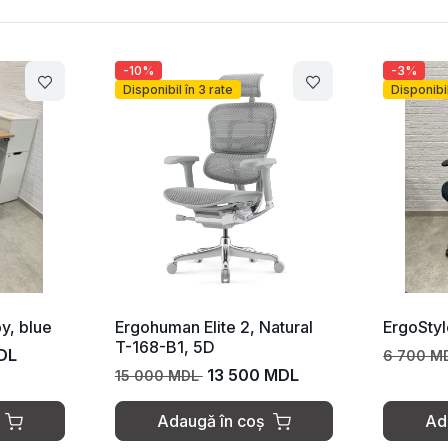
-3%
 3 rate
Disponibil în 3 rate
lite 2, Natural
ErgoStyle-800 HB, black
5D
6 500 MDL
6 700 MDL
13 500 MDL
L
ă în coș
Adaugă în coș