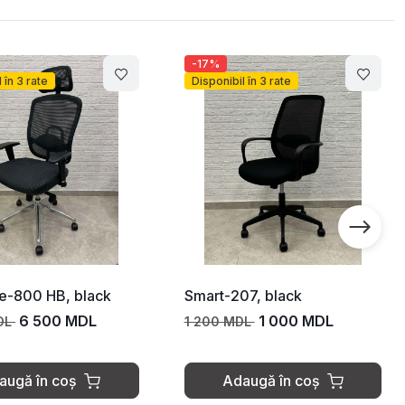
-17%
Disponibil în 3 rate
Disponibil în 3 rate
Smart-207, black
Laso, grey
1 000 MDL
3 900 MDL
1 200 MDL
Adaugă în coș
Adaugă în coș