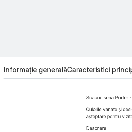
Informație generală
Caracteristici princi
Scaune seria Porter - 
Culorile variate și des
așteptare pentru vizita
Descriere: