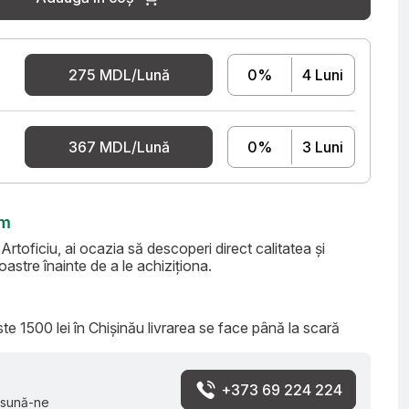
275 MDL/Lună
0%
4 Luni
367 MDL/Lună
0%
3 Luni
om
toficiu, ai ocazia să descoperi direct calitatea și
astre înainte de a le achiziționa.
e 1500 lei în Chișinău livrarea se face până la scară
+373 69 224 224
 sună-ne