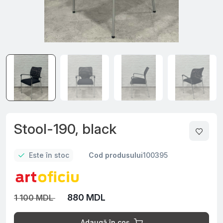
Stool-190, black
Este în stoc
Cod produsului
100395
880 MDL
1 100 MDL
Adaugă în coș