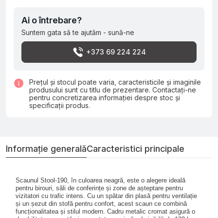
Ai o întrebare?
Suntem gata să te ajutăm - sună-ne
+373 69 224 224
Prețul și stocul poate varia, caracteristicile și imaginile
produsului sunt cu titlu de prezentare. Contactați-ne
pentru concretizarea informației despre stoc și
specificații produs.
Informație generală
Caracteristici principale
Scaunul Stool-190, în culoarea neagră, este o alegere ideală
pentru birouri, săli de conferințe și zone de așteptare pentru
vizitatori cu trafic intens. Cu un spătar din plasă pentru ventilație
și un șezut din stofă pentru confort, acest scaun ce combină
funcționalitatea și stilul modern. Cadru metalic cromat asigură o